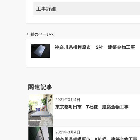
工事詳細
前のページへ
投
神奈川県相模原市 S社 建築金物工事
稿
ナ
ビ
ゲ
ー
関連記事
シ
ョ
2021年3月4日
ン
東京都町田市 T社様 建築金物工事
2021年3月4日
神奈川県相模原市 K社様 建築金物工事