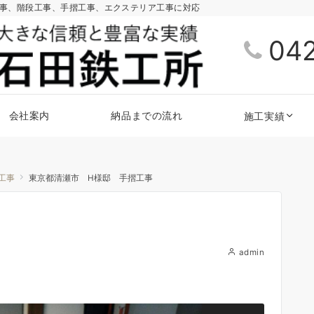
工事、階段工事、手摺工事、エクステリア工事に対応
04
会社案内
納品までの流れ
施工実績
工事
東京都清瀬市 H様邸 手摺工事
admin