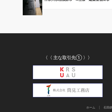
〈〈 主な取引先① 〉〉
ホーム
石田