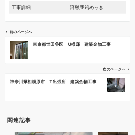
工事詳細
溶融亜鉛めっき
前のページへ
投
東京都世田谷区 U様邸 建築金物工事
稿
ナ
ビ
ゲ
次のページへ
ー
神奈川県相模原市 T出張所 建築金物工事
シ
ョ
ン
関連記事