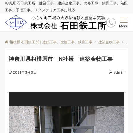
相模原 石田鉄工所｜建築工事、建築金物工事、改修工事、鉄骨工事、階段
工事、手摺工事、エクステリア工事に対応
Menu
相模原 石田鉄工所｜建築工事、改修工事、鉄骨工事
建築金物工事
神奈
神奈川県相模原市 N社様 建築金物工事
2021年3月3日
admin