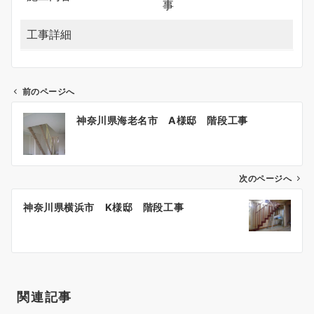
事
工事詳細
前のページへ
投
神奈川県海老名市 A様邸 階段工事
稿
ナ
ビ
ゲ
次のページへ
ー
神奈川県横浜市 K様邸 階段工事
シ
ョ
ン
関連記事