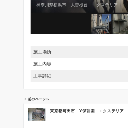
神奈川県横浜市 大曽根台 エクステリア
施工場所
施工内容
工事詳細
前のページへ
投
東京都町田市 Y保育園 エクステリア
稿
ナ
ビ